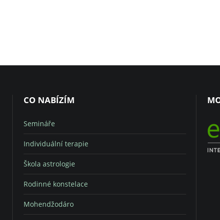
CO NABÍZÍM
MO
Semináře
Individuální terapie
Škola astrologie
Rodinné konstelace
Mohendžodáro