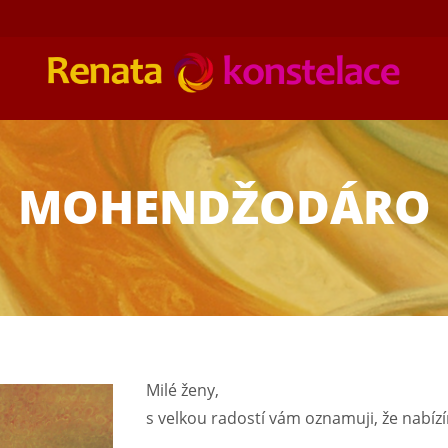
MOHENDŽODÁRO
Milé ženy,
s velkou radostí vám oznamuji, že nabíz