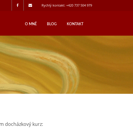
Rychlý kontakt: +420 737 504 979
O MNĚ
BLOG
KONTAKT
ím docházkový kurz: