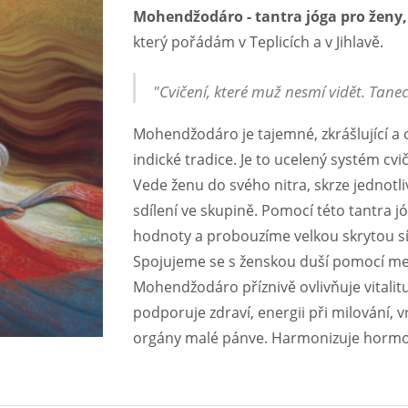
Mohendžodáro - tantra jóga pro ženy,
který pořádám v Teplicích a v Jihlavě.
"Cvičení, které muž nesmí vidět. Tanec
Mohendžodáro je tajemné, zkrášlující a o
indické tradice. Je to ucelený systém cv
Vede ženu do svého nitra, skrze jednotli
sdílení ve skupině. Pomocí této tantra j
hodnoty a probouzíme velkou skrytou s
Spojujeme se s ženskou duší pomocí medi
Mohendžodáro příznivě ovlivňuje vitalitu
podporuje zdraví, energii při milování,
orgány malé pánve. Harmonizuje hormoná