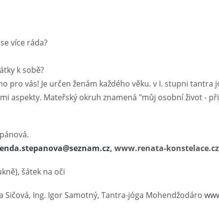
se více ráda?
pátky k sobě?
 pro vás! Je určen ženám každého věku. v I. stupni tantr
mi aspekty. Mateřský okruh znamená "můj osobní život - přij
ěpánová.
renda.stepanova@seznam.cz
, www.renata-konstelace.cz
kně), šátek na oči
a Sičová, Ing. Igor Samotný, Tantra-jóga Mohendžodáro
www