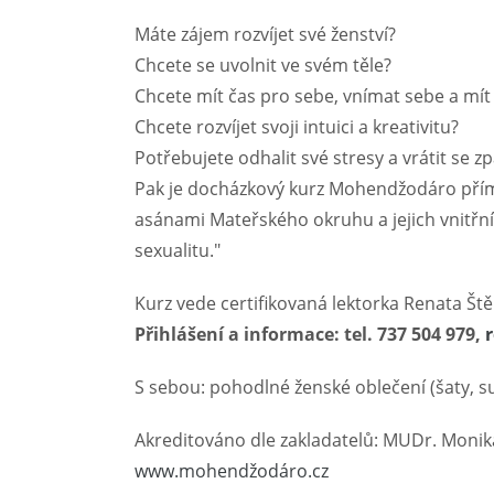
Máte zájem rozvíjet své ženství?
Chcete se uvolnit ve svém těle?
Chcete mít čas pro sebe, vnímat sebe a mít 
Chcete rozvíjet svoji intuici a kreativitu?
Potřebujete odhalit své stresy a vrátit se z
Pak je docházkový kurz Mohendžodáro přímo
asánami Mateřského okruhu a jejich vnitřní
sexualitu."
Kurz vede certifikovaná lektorka Renata Št
Přihlášení a informace: tel. 737 504 979,
S sebou: pohodlné ženské oblečení (šaty, su
Akreditováno dle zakladatelů: MUDr. Monik
www.mohendžodáro.cz