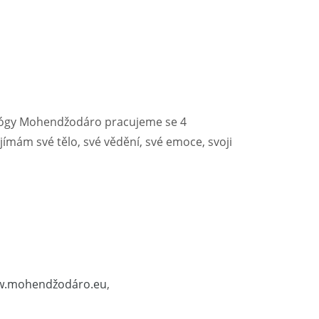
a jógy Mohendžodáro pracujeme se 4
ímám své tělo, své vědění, své emoce, svoji
.mohendžodáro.eu
,