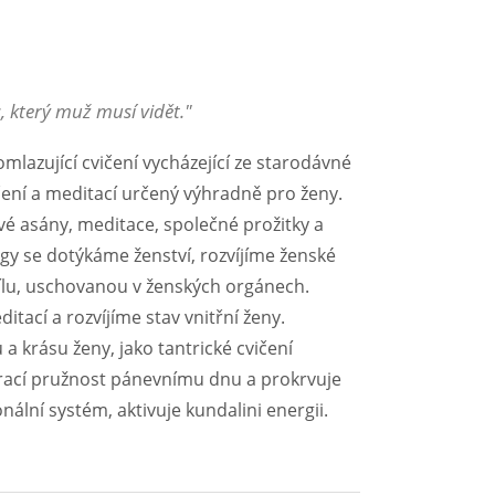
, který muž musí vidět."
mlazující cvičení vycházející ze starodávné
ičení a meditací určený výhradně pro ženy.
vé asány, meditace, společné prožitky a
ógy se dotýkáme ženství, rozvíjíme ženské
ílu, uschovanou v ženských orgánech.
tací a rozvíjíme stav vnitřní ženy.
 a krásu ženy, jako tantrické cvičení
 vrací pružnost pánevnímu dnu a prokrvuje
lní systém, aktivuje kundalini energii.