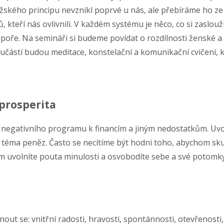
žského principu nevznikl poprvé u nás, ale přebíráme ho ze
 kteří nás ovlivnili. V každém systému je něco, co si zaslouž
podpoře. Na semináři si budeme povídat o rozdílnosti ženské 
oučástí budou meditace, konstelační a komunikační cvičení,
 prosperita
í negativního programu k financím a jiným nedostatkům. Uvo
 téma peněz. Často se necítíme být hodni toho, abychom skute
m uvolníte pouta minulosti a osvobodíte sebe a své potomk
 se: vnitřní radosti, hravosti, spontánnosti, otevřenosti, tv