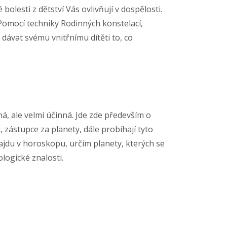
olesti z dětství Vás ovlivňují v dospělosti.
.Pomocí techniky Rodinných konstelací,
k dávat svému vnitřnímu dítěti to, co
má, ale velmi účinná. Jde zde především o
 zástupce za planety, dále probíhají tyto
 najdu v horoskopu, určím planety, kterých se
logické znalosti.