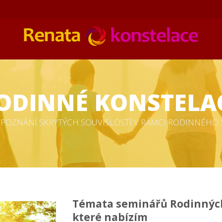
ODINNÉ KONSTELA
POZNÁNÍ SKRYTÝCH SOUVISLOSTÍ V RÁMCI RODINNÉHO 
Témata seminářů Rodinných
které nabízím