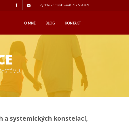
Rychlý kontakt: +420 737 504 979
O MNĚ
BLOG
KONTAKT
CE
SYSTÉMU.
 a systemických konstelací,