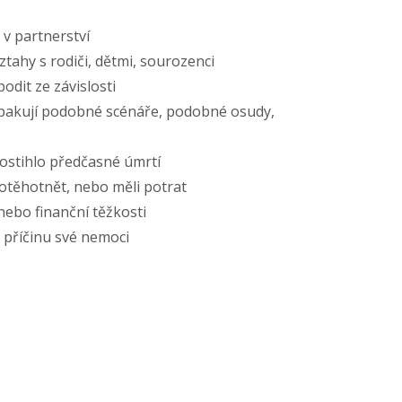
e v partnerství
vztahy s rodiči, dětmi, sourozenci
bodit ze závislosti
 opakují podobné scénáře, podobné osudy,
postihlo předčasné úmrtí
otěhotnět, nebo měli potrat
 nebo finanční těžkosti
 příčinu své nemoci